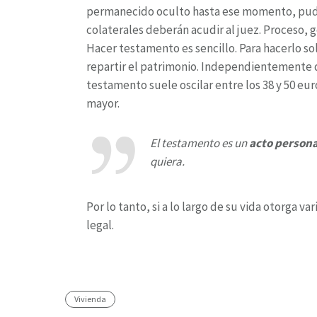
permanecido oculto hasta ese momento, pudier
colaterales deberán acudir al juez. Proceso,
Hacer testamento es sencillo. Para hacerlo sol
repartir el patrimonio. Independientemente d
testamento suele oscilar entre los 38 y 50 eu
mayor.
El testamento es un
acto persona
quiera.
Por lo tanto, si a lo largo de su vida otorga v
legal.
Vivienda