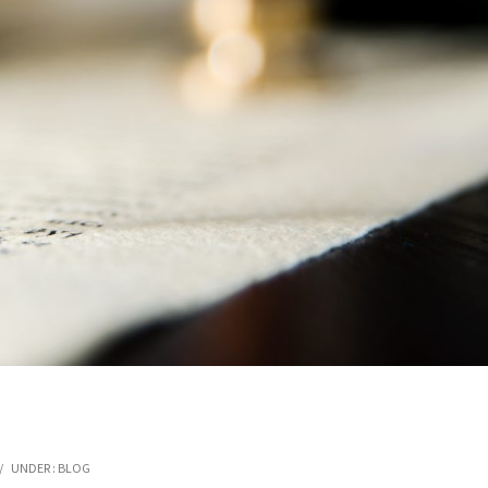
/
UNDER :
BLOG